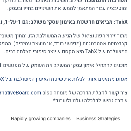
מעורבות מתמשכת
: שילוב השיטות מאפשר מעורבות חזקה ש
ומוטיבציה עבור המתאמן לממש את השינויים בחייו ובעסק.
TabX: מביאים חדשנות באימון עסקי משולב: גם 1-על-1, וגם קבוצות קטנות
קבוצתיות אסטרטגיות (מפגשי בורד, או מועצת עמיתים). המפגש
המשולבת של TabX היא הקסם שיוצר סיפורי הצלחה רבים.
מוכנים להתחיל אימון עסקי המשלב את העומק של מפגשים 1 על 1 עם חוכמת ההמונים והחוויה החברתית של מפגשים קבוצתיים?
אנחנו מזמינים אותך לגלות את שיטת האימון המשולבת של TabX
צור קשר לקבלת הדרכה של מומחה at
rnativeBoard.com
שדרה גמיש לכלכלה שלנו ולשרוד*
Rapidly growing companies – Business Strategies