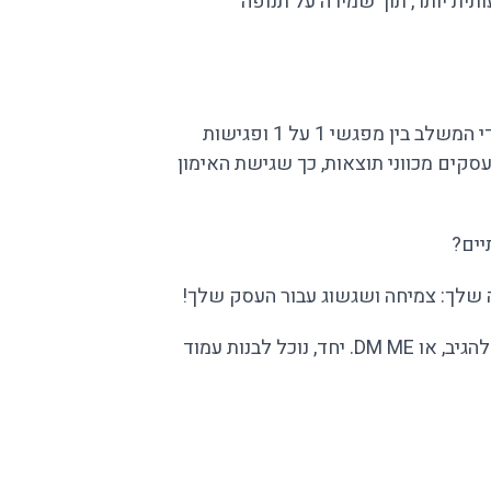
ית יותר, תוך שמירה על תנופה
מתוך זיהוי הפוטנציאל של הגישה המשולבת הזו, ומתוך משובים בשטח של המתאמנים שלנו ב-TabX אנחנו מביאים מודל ייחודי המשלב בין מפגשי 1 על 1 ופגישות
סקים מכווני תוצאות, כך שגישת האימון
חה שלך: צמיחה ושגשוג עבור העסק שלך!
also אנא הרגש חופשי ליצור קשר, להגיב, או DM ME. יחד, נוכל לבנות עמוד