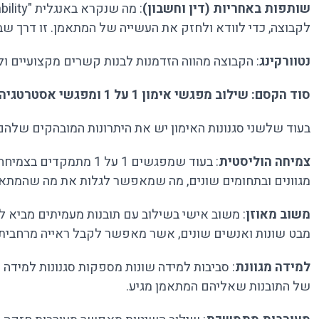
שותפות באחריות (דין וחשבון)
לקבוצה, כדי לוודא ולחזק את העשייה של המתאמן. זו דרך שב
נטוורקינג
: הקבוצה מהווה הזדמנות לבנות קשרים מקצועיים 
סוד הקסם: שילוב מפגשי אימון 1 על 1 ומפגשי אסטרטגיה בקבוצות קטנות
בעוד שלשני סגנונות האימון יש את היתרונות המובהקים שלה
צמיחה הוליסטית
: בעוד שמפגשים 1 על
מגוונים ובתחומים שונים, מה שמאפשר לגלות את מה שהמתאמן
משוב מאוזן
: משוב אישי בשילוב עם תובנות מעמיתים מביא 
מבט שונות ואנשים שונים, אשר מאפשר לקבל ראייה מרחבית 
למידה מגוונת
: סביבות למידה שונות מספקות סגנונות למידה
של התובנות שאליהם המתאמן מגיע.