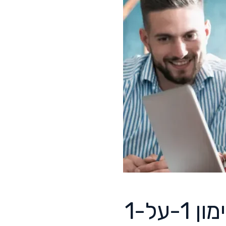
אימון אישי וקבוצתי: הגישה המשולבת של פגישות אימון 1-על-1