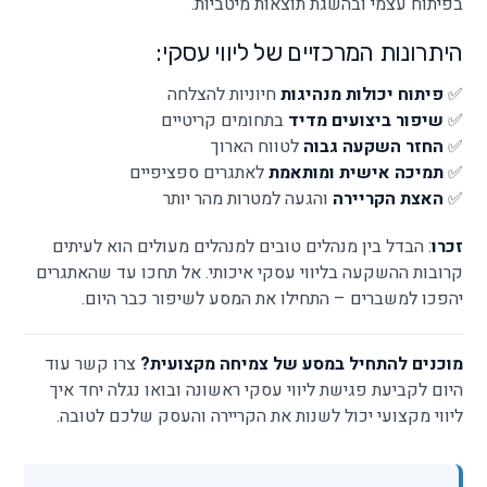
בפיתוח עצמי ובהשגת תוצאות מיטביות.
היתרונות המרכזיים של ליווי עסקי:
✅
פיתוח יכולות מנהיגות
חיוניות להצלחה
✅
שיפור ביצועים מדיד
בתחומים קריטיים
✅
החזר השקעה גבוה
לטווח הארוך
✅
תמיכה אישית ומותאמת
לאתגרים ספציפיים
✅
האצת הקריירה
והגעה למטרות מהר יותר
זכרו
: הבדל בין מנהלים טובים למנהלים מעולים הוא לעיתים
קרובות ההשקעה בליווי עסקי איכותי. אל תחכו עד שהאתגרים
יהפכו למשברים – התחילו את המסע לשיפור כבר היום.
מוכנים להתחיל במסע של צמיחה מקצועית?
צרו קשר עוד
היום לקביעת פגישת ליווי עסקי ראשונה ובואו נגלה יחד איך
ליווי מקצועי יכול לשנות את הקריירה והעסק שלכם לטובה.