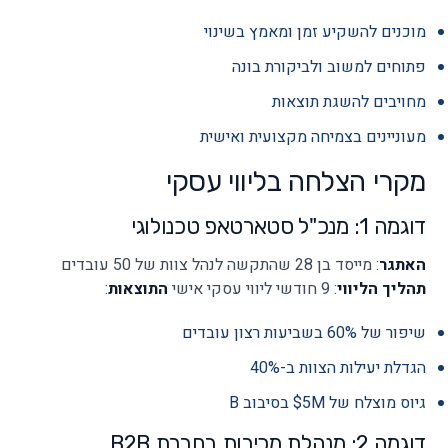
מוכנים להשקיע זמן ומאמץ בשינוי
פתוחים למשוב ולביקורת בונה
מחויבים להשגת תוצאות
מעוניינים בצמיחה מקצועית ואישית
מקרי הצלחה בליווי עסקי
דוגמה 1: מנכ"ל סטארטאפ טכנולוגי
האתגר
: מייסד בן 28 שהתקשה לנהל צוות של 50 עובדים
תהליך הליווי
: 9 חודשי ליווי עסקי אישי
התוצאות
:
שיפור של 60% בשביעות רצון עובדים
הגדלת יעילות הצוות ב-40%
גיוס מוצלח של 5M$ בסיבוב B
דוגמה 2: מנהלת מכירות בחברת B2B