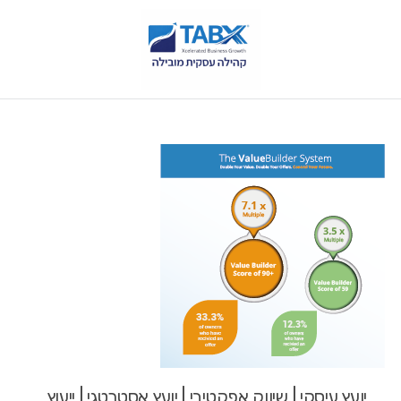
יועץ עיסקי | שיווק אפקטיבי | יועץ אסטרטגי | ייעוץ